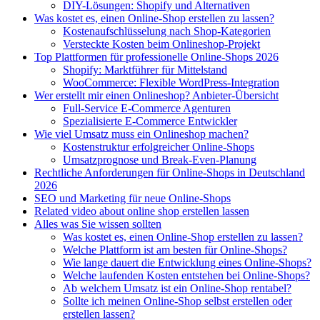
DIY-Lösungen: Shopify und Alternativen
Was kostet es, einen Online-Shop erstellen zu lassen?
Kostenaufschlüsselung nach Shop-Kategorien
Versteckte Kosten beim Onlineshop-Projekt
Top Plattformen für professionelle Online-Shops 2026
Shopify: Marktführer für Mittelstand
WooCommerce: Flexible WordPress-Integration
Wer erstellt mir einen Onlineshop? Anbieter-Übersicht
Full-Service E-Commerce Agenturen
Spezialisierte E-Commerce Entwickler
Wie viel Umsatz muss ein Onlineshop machen?
Kostenstruktur erfolgreicher Online-Shops
Umsatzprognose und Break-Even-Planung
Rechtliche Anforderungen für Online-Shops in Deutschland
2026
SEO und Marketing für neue Online-Shops
Related video about online shop erstellen lassen
Alles was Sie wissen sollten
Was kostet es, einen Online-Shop erstellen zu lassen?
Welche Plattform ist am besten für Online-Shops?
Wie lange dauert die Entwicklung eines Online-Shops?
Welche laufenden Kosten entstehen bei Online-Shops?
Ab welchem Umsatz ist ein Online-Shop rentabel?
Sollte ich meinen Online-Shop selbst erstellen oder
erstellen lassen?