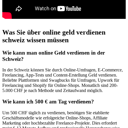
Was Sie über online geld verdienen
schweiz wissen müssen
Wie kann man online Geld verdienen in der
Schweiz?
In der Schweiz können Sie durch Online-Umfragen, E-Commerce,
Freelancing, App-Tests und Content-Erstellung Geld verdienen.
Beliebte Plattformen sind Swagbucks für Umfragen, Upwork für
Freelancing und Shopify für Online-Shops. Monatlich sind 200-
5.000 CHF je nach Methode und Zeitaufwand möglich.
Wie kann ich 500 € am Tag verdienen?
Um 500 CHF täglich zu verdienen, benötigen Sie etablierte
Geschäftsmodelle wie erfolgreiche Online-Shops, Affiliate
Marketing oder hochbezahlte Freelance-Projekte. Dies erfordert