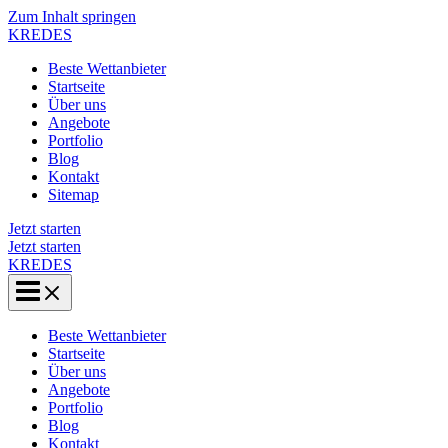
Zum Inhalt springen
KREDES
Beste Wettanbieter
Startseite
Über uns
Angebote
Portfolio
Blog
Kontakt
Sitemap
Jetzt starten
Jetzt starten
KREDES
Beste Wettanbieter
Startseite
Über uns
Angebote
Portfolio
Blog
Kontakt