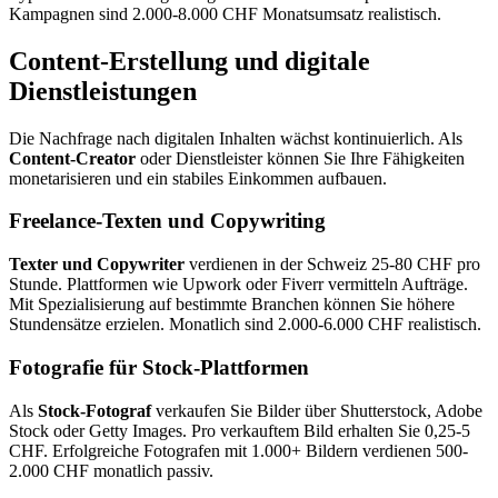
Kampagnen sind 2.000-8.000 CHF Monatsumsatz realistisch.
Content-Erstellung und digitale
Dienstleistungen
Die Nachfrage nach digitalen Inhalten wächst kontinuierlich. Als
Content-Creator
oder Dienstleister können Sie Ihre Fähigkeiten
monetarisieren und ein stabiles Einkommen aufbauen.
Freelance-Texten und Copywriting
Texter und Copywriter
verdienen in der Schweiz 25-80 CHF pro
Stunde. Plattformen wie Upwork oder Fiverr vermitteln Aufträge.
Mit Spezialisierung auf bestimmte Branchen können Sie höhere
Stundensätze erzielen. Monatlich sind 2.000-6.000 CHF realistisch.
Fotografie für Stock-Plattformen
Als
Stock-Fotograf
verkaufen Sie Bilder über Shutterstock, Adobe
Stock oder Getty Images. Pro verkauftem Bild erhalten Sie 0,25-5
CHF. Erfolgreiche Fotografen mit 1.000+ Bildern verdienen 500-
2.000 CHF monatlich passiv.