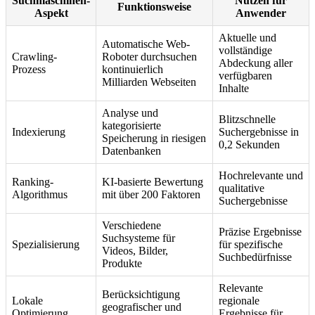
Suchmaschinen-
Nutzen für
Funktionsweise
Aspekt
Anwender
Aktuelle und
Automatische Web-
vollständige
Crawling-
Roboter durchsuchen
Abdeckung aller
Prozess
kontinuierlich
verfügbaren
Milliarden Webseiten
Inhalte
Analyse und
Blitzschnelle
kategorisierte
Indexierung
Suchergebnisse in
Speicherung in riesigen
0,2 Sekunden
Datenbanken
Hochrelevante und
Ranking-
KI-basierte Bewertung
qualitative
Algorithmus
mit über 200 Faktoren
Suchergebnisse
Verschiedene
Präzise Ergebnisse
Suchsysteme für
Spezialisierung
für spezifische
Videos, Bilder,
Suchbedürfnisse
Produkte
Relevante
Berücksichtigung
Lokale
regionale
geografischer und
Optimierung
Ergebnisse für