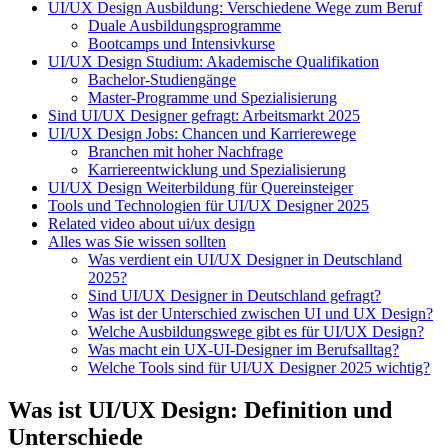
UI/UX Design Ausbildung: Verschiedene Wege zum Beruf
Duale Ausbildungsprogramme
Bootcamps und Intensivkurse
UI/UX Design Studium: Akademische Qualifikation
Bachelor-Studiengänge
Master-Programme und Spezialisierung
Sind UI/UX Designer gefragt: Arbeitsmarkt 2025
UI/UX Design Jobs: Chancen und Karrierewege
Branchen mit hoher Nachfrage
Karriereentwicklung und Spezialisierung
UI/UX Design Weiterbildung für Quereinsteiger
Tools und Technologien für UI/UX Designer 2025
Related video about ui/ux design
Alles was Sie wissen sollten
Was verdient ein UI/UX Designer in Deutschland
2025?
Sind UI/UX Designer in Deutschland gefragt?
Was ist der Unterschied zwischen UI und UX Design?
Welche Ausbildungswege gibt es für UI/UX Design?
Was macht ein UX-UI-Designer im Berufsalltag?
Welche Tools sind für UI/UX Designer 2025 wichtig?
Was ist UI/UX Design: Definition und
Unterschiede