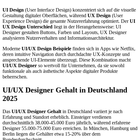
UI Design
(User Interface Design) konzentriert sich auf die visuelle
Gestaltung digitaler Oberflächen, während
UX Design
(User
Experience Design) die gesamte Nutzererfahrung optimiert. Der
UI
UX Design Unterschied
liegt in der Herangehensweise: UI
Designer gestalten Buttons, Farben und Layouts, UX Designer
analysieren Nutzerverhalten und Informationsarchitektur.
Moderne
UI/UX Design Beispiele
finden sich in Apps wie Netflix,
deren intuitive Navigation durch durchdachte UX-Konzepte und
ansprechende UI-Elemente überzeugt. Diese Kombination macht
UI/UX Designer
so wertvoll für Unternehmen, da sie sowohl
funktionale als auch ästhetische Aspekte digitaler Produkte
beherrschen.
UI/UX Designer Gehalt in Deutschland
2025
Das
UI/UX Designer Gehalt
in Deutschland variiert je nach
Erfahrung und Standort erheblich. Einsteiger verdienen
durchschnittlich 38.000-45.000 Euro jährlich, während erfahrene
Designer 55.000-75.000 Euro erreichen. In München, Hamburg und
Berlin liegen die Gehälter etwa 15-20% über dem
Bundesdurchschnitt.