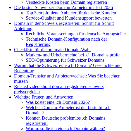
Versteckte Kosten beim Domain registrieren
Die besten Schweizer Domain-Anbieter im Test 2026
Top 5 empfohlene Anbieter für deutsche Kunden
Service-Qualität und Kundensupport bewerten
Domain in der Schweiz registrieren: Schritt-für-Schritt
Anleitung
Rechtliche Voraussetzungen für deutsche Antragsteller
Technische Domain-Konfiguration nach der
Registrierung
Checkliste für die optimale Domain-Wahl
Marken- und Urheberrechte bei .ch Domains prüfen
SEO-Optimierung für Schweizer Domains
Warum hat die Schweiz eine .ch-Domain? Geschichte und
Bedeutung
Domain-Transfer und Anbieterwechsel: Was Sie beachten
müssen
Related video about domain registrieren schweiz
preisvergleich
Wichtige Fragen und Antworten
Was kostet eine .ch Domain 2026?
Welcher Domain-Anbieter ist der beste für .ch
Domains?
Können Deutsche problemlos .ch Domains
registrieren?
Warum sollte ich eine .ch Domain wählen?