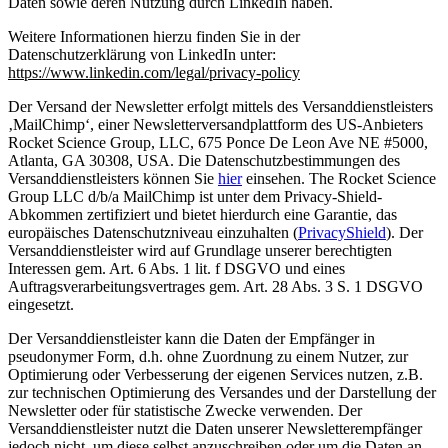
Daten sowie deren Nutzung durch LinkedIn haben.
Weitere Informationen hierzu finden Sie in der
Datenschutzerklärung von LinkedIn unter:
https://www.linkedin.com/legal/privacy-policy
Der Versand der Newsletter erfolgt mittels des Versanddienstleisters
‚MailChimp‘, einer Newsletterversandplattform des US-Anbieters
Rocket Science Group, LLC, 675 Ponce De Leon Ave NE #5000,
Atlanta, GA 30308, USA. Die Datenschutzbestimmungen des
Versanddienstleisters können Sie
hier
einsehen. The Rocket Science
Group LLC d/b/a MailChimp ist unter dem Privacy-Shield-
Abkommen zertifiziert und bietet hierdurch eine Garantie, das
europäisches Datenschutzniveau einzuhalten (
PrivacyShield
). Der
Versanddienstleister wird auf Grundlage unserer berechtigten
Interessen gem. Art. 6 Abs. 1 lit. f DSGVO und eines
Auftragsverarbeitungsvertrages gem. Art. 28 Abs. 3 S. 1 DSGVO
eingesetzt.
Der Versanddienstleister kann die Daten der Empfänger in
pseudonymer Form, d.h. ohne Zuordnung zu einem Nutzer, zur
Optimierung oder Verbesserung der eigenen Services nutzen, z.B.
zur technischen Optimierung des Versandes und der Darstellung der
Newsletter oder für statistische Zwecke verwenden. Der
Versanddienstleister nutzt die Daten unserer Newsletterempfänger
jedoch nicht, um diese selbst anzuschreiben oder um die Daten an